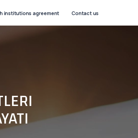
h institutions agreement
Contact us
TLERI
YATI