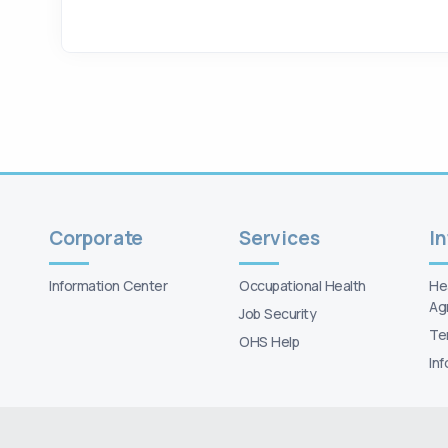
Corporate
Services
I
Information Center
Occupational Health
Hea
Ag
Job Security
Te
OHS Help
In