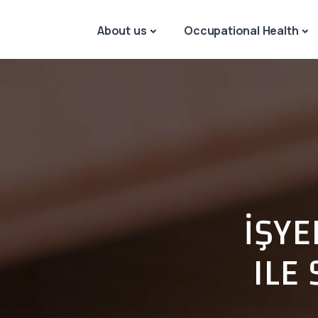
About us
Occupational Health
İŞYE
ILE