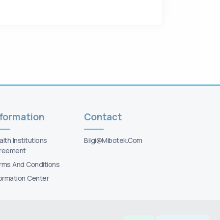
nformation
Contact
lth Institutions
Bilgi@mibotek.com
reement
rms And Conditions
formation Center