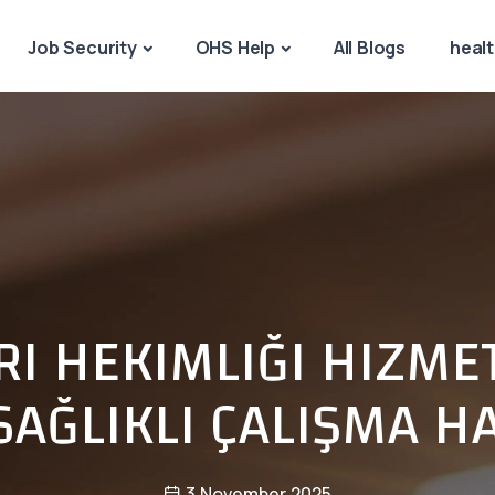
Job Security
OHS Help
All Blogs
healt
RI HEKIMLIĞI HIZME
 SAĞLIKLI ÇALIŞMA HA
3 November 2025